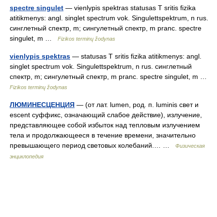
spectre singulet
— vienlypis spektras statusas T sritis fizika
atitikmenys: angl. singlet spectrum vok. Singulettspektrum, n rus.
синглетный спектр, m; сингулетный спектр, m pranc. spectre
singulet, m …
Fizikos terminų žodynas
vienlypis spektras
— statusas T sritis fizika atitikmenys: angl.
singlet spectrum vok. Singulettspektrum, n rus. синглетный
спектр, m; сингулетный спектр, m pranc. spectre singulet, m …
Fizikos terminų žodynas
ЛЮМИНЕСЦЕНЦИЯ
— (от лат. lumen, род. п. luminis свет и
escent суффикс, означающий слабое действие), излучение,
представляющее собой избыток над тепловым излучением
тела и продолжающееся в течение времени, значительно
превышающего период световых колебаний.… …
Физическая
энциклопедия