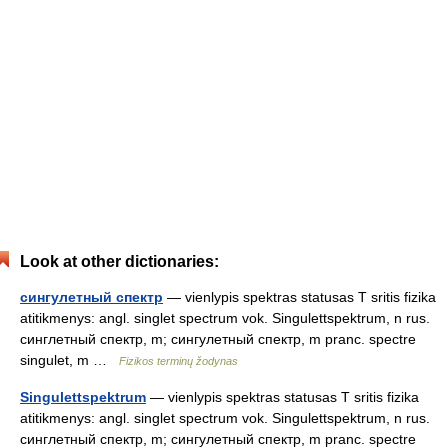
Look at other dictionaries:
сингулетный спектр
— vienlypis spektras statusas T sritis fizika
atitikmenys: angl. singlet spectrum vok. Singulettspektrum, n rus.
синглетный спектр, m; сингулетный спектр, m pranc. spectre
singulet, m …
Fizikos terminų žodynas
Singulettspektrum
— vienlypis spektras statusas T sritis fizika
atitikmenys: angl. singlet spectrum vok. Singulettspektrum, n rus.
синглетный спектр, m; сингулетный спектр, m pranc. spectre