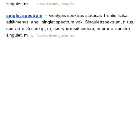
singulet, m …
Fizikos terminų žodynas
singlet spectrum
— vienlypis spektras statusas T sritis fizika
atitikmenys: angl. singlet spectrum vok. Singulettspektrum, n rus.
синглетный спектр, m; сингулетный спектр, m pranc. spectre
singulet, m …
Fizikos terminų žodynas