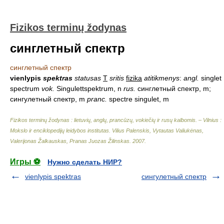
Fizikos terminų žodynas
синглетный спектр
синглетный спектр
vienlypis
spektras
statusas
T
sritis
fizika
atitikmenys
:
angl.
singlet
spectrum
vok.
Singulettspektrum, n
rus.
синглетный спектр, m;
сингулетный спектр, m
pranc.
spectre singulet, m
Fizikos terminų žodynas : lietuvių, anglų, prancūzų, vokiečių ir rusų kalbomis. – Vilnius :
Mokslo ir enciklopedijų leidybos institutas
.
Vilius Palenskis, Vytautas Valiukėnas,
Valerijonas Žalkauskas, Pranas Juozas Žilinskas
.
2007
.
Игры ⚽
Нужно сделать НИР?
vienlypis spektras
сингулетный спектр